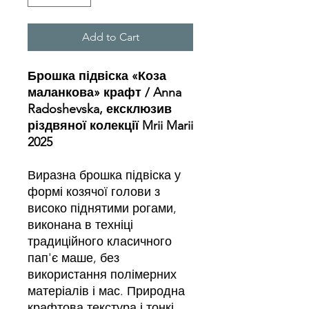
Add to Cart
Брошка підвіска «Коза
маланкова» крафт / Anna
Radoshevska, ексклюзив
різдвяної колекції Mrii Marii
2025
Виразна брошка підвіска у
формі козячої голови з
високо піднятими рогами,
виконана в техніці
традиційного класичного
пап'є маше, без
використання полімерних
матеріалів і мас. Природна
крафтова текстура і тонкі