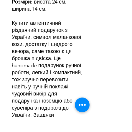
Розміри: висота 24 см,
ширина 14 см.
Купити автентичний
різдвяний подарунок з
України, символ маланкової
кози, достатку і щедрого
вечора, саме такою є ця
брошка підвіска. Це
handmade подарунок ручної
роботи, легкий і компактний,
тож зручно перевозити
навіть у ручній поклажі,
чудовий вибір для
подарунка іноземцю або
сувеніра з подорожі до
України. Завдяки
натуральній необробленій
поверхні виріб можна