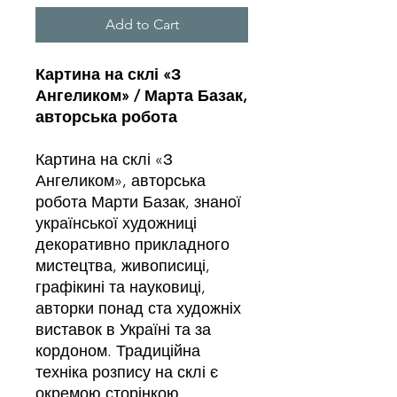
Add to Cart
Картина на склі «З
Ангеликом» / Марта Базак,
авторська робота
Картина на склі «З
Ангеликом», авторська
робота Марти Базак, знаної
української художниці
декоративно прикладного
мистецтва, живописиці,
графікині та науковиці,
авторки понад ста художніх
виставок в Україні та за
кордоном. Традиційна
техніка розпису на склі є
окремою сторінкою