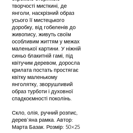
творчості мисткині, де
янголи, наскрізний образ
усього її мистецького
доробку, від гобеленів до
живопису, живуть своїм
особливим життям у межах
маленької картини. У ніжній
синьо блакитній гамі, під
квітучим деревом, доросла
крилата постать простягає
квітку маленькому
янголятку, зворушливий
образ турботи і духовної
спадкоємності поколінь.
Скло, олія, ручний розпис,
дерев'яна рамка. Автор:
Марта Базак. Розмір: 50×25