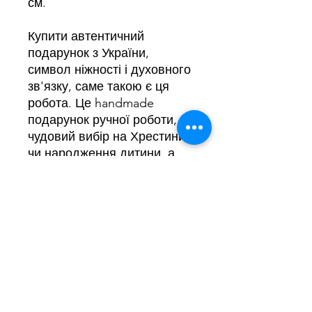
см.
Купити автентичний
подарунок з України,
символ ніжності і духовного
зв'язку, саме такою є ця
робота. Це handmade
подарунок ручної роботи,
чудовий вибір на Хрестини
чи народження дитини, а
компактний розмір робить
картину зручною для
перевезення навіть у ручній
поклажі, вдалий вибір і для
подарунка родині за
кордоном.
Робота стане теплим,
символічним акцентом