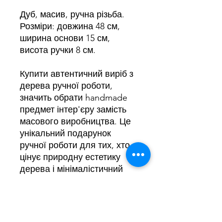
Дуб, масив, ручна різьба.
Розміри: довжина 48 см,
ширина основи 15 см,
висота ручки 8 см.
Купити автентичний виріб з
дерева ручної роботи,
значить обрати handmade
предмет інтер'єру замість
масового виробництва. Це
унікальний подарунок
ручної роботи для тих, хто
цінує природну естетику
дерева і мінімалістичний
стиль, а також чудовий
вибір для тих, хто хоче
купити автентичний
подарунок з України.