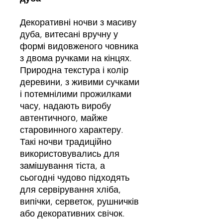
Декоративні ночви з масиву
дуба, витесані вручну у
формі видовженого човника
з двома ручками на кінцях.
Природна текстура і колір
деревини, з живими сучками
і потемнілими прожилками
часу, надають виробу
автентичного, майже
старовинного характеру.
Такі ночви традиційно
використовувались для
замішування тіста, а
сьогодні чудово підходять
для сервірування хліба,
випічки, серветок, рушничків
або декоративних свічок.