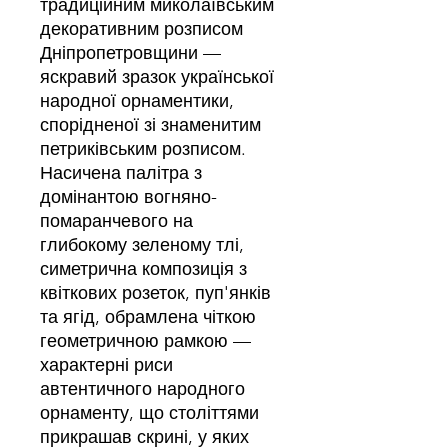
традиційним миколаївським
декоративним розписом
Дніпропетровщини —
яскравий зразок української
народної орнаментики,
спорідненої зі знаменитим
петриківським розписом.
Насичена палітра з
домінантою вогняно-
помаранчевого на
глибокому зеленому тлі,
симетрична композиція з
квіткових розеток, пуп'янків
та ягід, обрамлена чіткою
геометричною рамкою —
характерні риси
автентичного народного
орнаменту, що століттями
прикрашав скрині, у яких