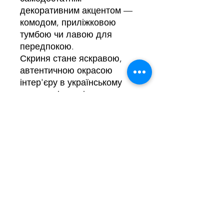
декоративним акцентом —
комодом, приліжковою
тумбою чи лавою для
передпокою.
Скриня стане яскравою,
автентичною окрасою
інтер'єру в українському
етностилі, оригінальним
весільним подарунком
(традиційно скриня —
символ посагу нареченої)
або статусним подарунком
для іноземних гостей, які
цінують справжнє
українське народне
мистецтво.
Придбати цю та інші
автентичні скрині ручної