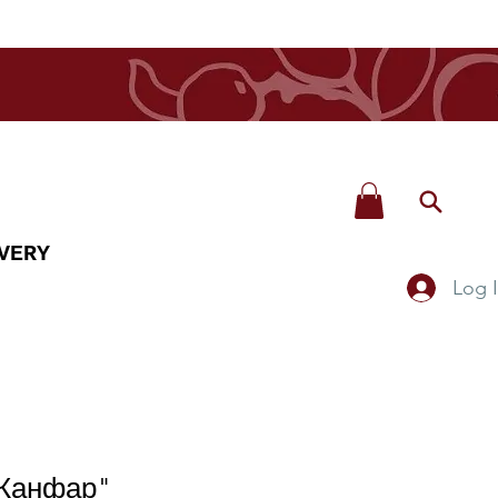
VERY
Log 
"Канфар"