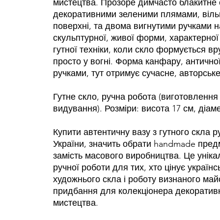
мистецтва. Прозоре димчасто блакитне 
декоративними зеленими плямами, віль
поверхні, та двома вигнутими ручками н
скульптурної, живої форми, характерної
гутної техніки, коли скло формується в
просто у вогні. Форма канфару, антично
ручками, тут отримує сучасне, авторськ
Гутне скло, ручна робота (виготовленн
видування). Розміри: висота 17 см, діаме
Купити автентичну вазу з гутного скла р
України, значить обрати handmade пред
замість масового виробництва. Це унік
ручної роботи для тих, хто цінує україн
художнього скла і роботу визнаного майс
придбання для колекціонера декоратив
мистецтва.