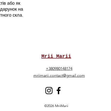
тів або як
одарунок на
утного скла.
Mrii Marii
+380980148174
mriimarii.contact@gmail.com
©2026 MriiMarii