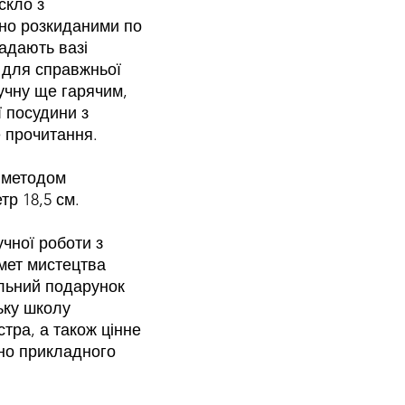
скло з
но розкиданими по
адають вазі
 для справжньої
ручну ще гарячим,
ї посудини з
е прочитання.
я методом
тр 18,5 см.
учної роботи з
мет мистецтва
альний подарунок
ську школу
тра, а також цінне
но прикладного