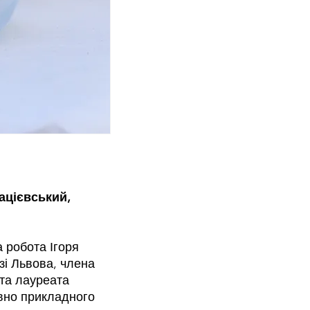
Мацієвський,
а робота Ігоря
зі Львова, члена
 та лауреата
ивно прикладного