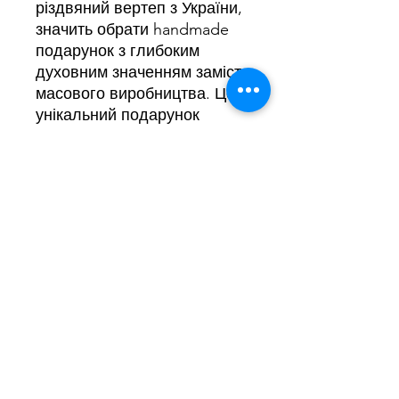
різдвяний вертеп з України,
значить обрати handmade
подарунок з глибоким
духовним значенням замість
масового виробництва. Це
унікальний подарунок
ручної роботи для тих, хто
цінує українську різдвяну
традицію та повну біблійну
оповідь у деталях, чудовий
вибір для родинного дому
чи як особливий подарунок
на Різдво.
Вертеп стане центральним
духовним акцентом
різдвяного декору оселі,
вдалим подарунком на
Різдво чи Новий рік, або
цінним доповненням