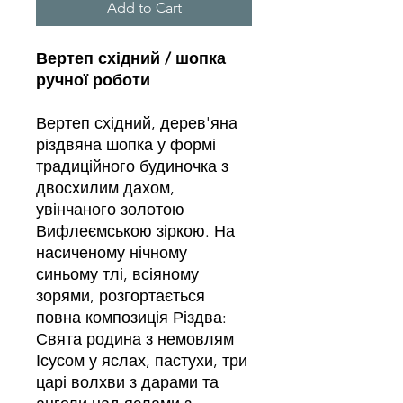
Add to Cart
Вертеп східний / шопка
ручної роботи
Вертеп східний, дерев'яна
різдвяна шопка у формі
традиційного будиночка з
двосхилим дахом,
увінчаного золотою
Вифлеємською зіркою. На
насиченому нічному
синьому тлі, всіяному
зорями, розгортається
повна композиція Різдва:
Свята родина з немовлям
Ісусом у яслах, пастухи, три
царі волхви з дарами та