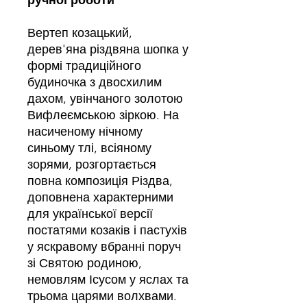
ручної роботи
Вертеп козацький,
дерев'яна різдвяна шопка у
формі традиційного
будиночка з двосхилим
дахом, увінчаного золотою
Вифлеємською зіркою. На
насиченому нічному
синьому тлі, всіяному
зорями, розгортається
повна композиція Різдва,
доповнена характерними
для української версії
постатями козаків і пастухів
у яскравому вбранні поруч
зі Святою родиною,
немовлям Ісусом у яслах та
трьома царями волхвами.