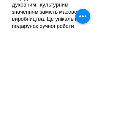
духовним і культурним
значенням замість масового
виробництва. Це унікальний
подарунок ручної роботи
для тих, хто цінує українську
різдвяну і козацьку
традицію, чудовий вибір
для родинного дому чи як
особливий подарунок на
Різдво.
Вертеп стане центральним
духовним акцентом
різдвяного декору оселі,
вдалим подарунком на
Різдво чи Новий рік, або
цінним доповненням
щорічної колекції святкових
прикрас родини.