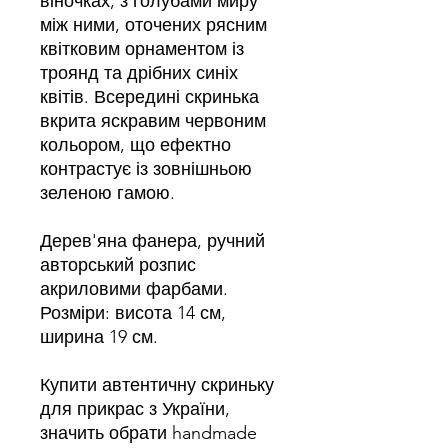
віночках, з голубами миру
між ними, оточених рясним
квітковим орнаментом із
троянд та дрібних синіх
квітів. Всередині скринька
вкрита яскравим червоним
кольором, що ефектно
контрастує із зовнішньою
зеленою гамою.
Дерев'яна фанера, ручний
авторський розпис
акриловими фарбами.
Розміри: висота 14 см,
ширина 19 см.
Купити автентичну скриньку
для прикрас з України,
значить обрати handmade