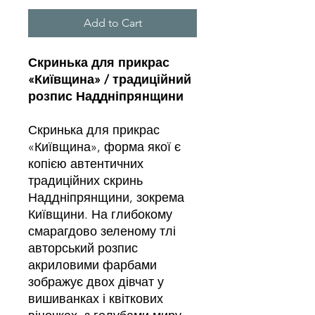
Add to Cart
Скринька для прикрас
«Київщина» / традиційний
розпис Наддніпрянщини
Скринька для прикрас
«Київщина», форма якої є
копією автентичних
традиційних скринь
Наддніпрянщини, зокрема
Київщини. На глибокому
смарагдово зеленому тлі
авторський розпис
акриловими фарбами
зображує двох дівчат у
вишиванках і квіткових