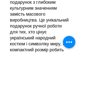
подарунок з глибоким
культурним значенням
замість масового
виробництва. Це унікальний
подарунок ручної роботи
для тих, хто цінує
український народний
костюм і символіку миру, а
компактний розмір робить
скриньку зручною для
перевезення навіть у ручній
поклажі, чудовий вибір для
подарунка іноземцю.
Скринька стане практичним
і водночас декоративним
предметом для зберігання
прикрас, вдалим
подарунком на день