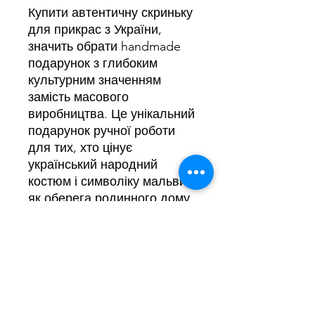
Купити автентичну скриньку
для прикрас з України,
значить обрати handmade
подарунок з глибоким
культурним значенням
замість масового
виробництва. Це унікальний
подарунок ручної роботи
для тих, хто цінує
український народний
костюм і символіку мальви,
як оберега родинного дому,
а компактний розмір робить
скриньку зручною для
перевезення навіть у ручній
поклажі, чудовий вибір для
подарунка іноземцю.