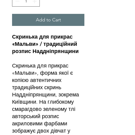
Add to Cart
Скринька для прикрас
«Мальви» / традиційний
розпис Наддніпрянщини
Скринька для прикрас
«Мальви», форма якої є
копією автентичних
традиційних скринь
Наддніпрянщини, зокрема
Київщини. На глибокому
смарагдово зеленому тлі
авторський розпис
акриловими фарбами
зображує двох дівчат у