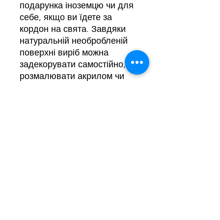
подарунка іноземцю чи для
себе, якщо ви їдете за
кордон на свята. Завдяки
натуральній необробленій
поверхні виріб можна
задекорувати самостійно,
розмалювати акрилом чи
гуашшю, це чудова ідея і
для дорослих, і для
спільної творчості з дітьми.
Унікальний подарунок
ручної роботи для тих, хто
цінує щирі, автентичні
різдвяні традиції, а не
масове виробництво.
Придбати цю та інші роботи
з різдвяної колекції можна в
салоні галереї Mrii Marii на