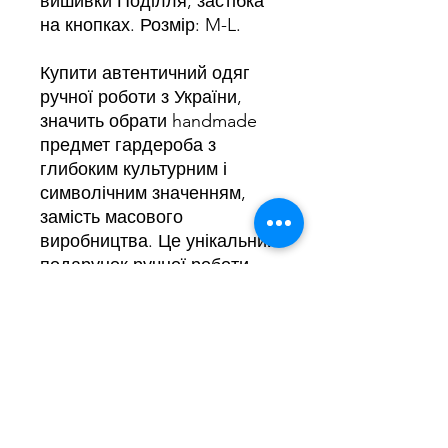
вишивки Поділля, застібка
на кнопках. Розмір: M-L.
Купити автентичний одяг
ручної роботи з України,
значить обрати handmade
предмет гардероба з
глибоким культурним і
символічним значенням,
замість масового
виробництва. Це унікальний
подарунок ручної роботи
для тих, хто цінує зв'язок з
народною традицією у
сучасному, носибельному
прочитанні, натуральна
тканина з кропиви приємна
до тіла і підходить для
теплої пори року.