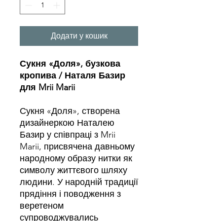
Додати у кошик
Сукня «Доля», бузкова
кропива / Наталя Базир
для Mrii Marii
Сукня «Доля», створена
дизайнеркою Наталею
Базир у співпраці з Mrii
Marii, присвячена давньому
народному образу нитки як
символу життєвого шляху
людини. У народній традиції
прядіння і поводження з
веретеном
супроводжувались