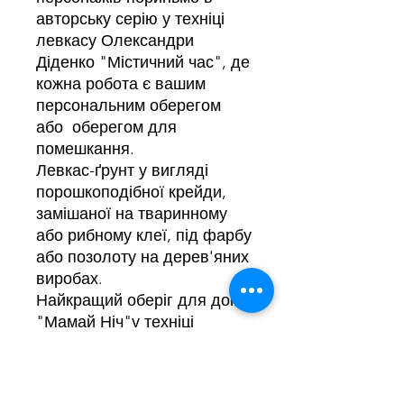
авторську серію у техніці
левкасу Олександри
Діденко "Містичний час", де
кожна робота є вашим
персональним оберегом
або оберегом для
помешкання.
Левкас-ґрунт у вигляді
порошкоподібної крейди,
замішаної на тваринному
або рибному клеї, під фарбу
або позолоту на дерев'яних
виробах.
Найкращий оберіг для дому
"Мамай Ніч"у техніці
левкасу на дереві.
Розміри: висота 19 см,
ширина 37 см.