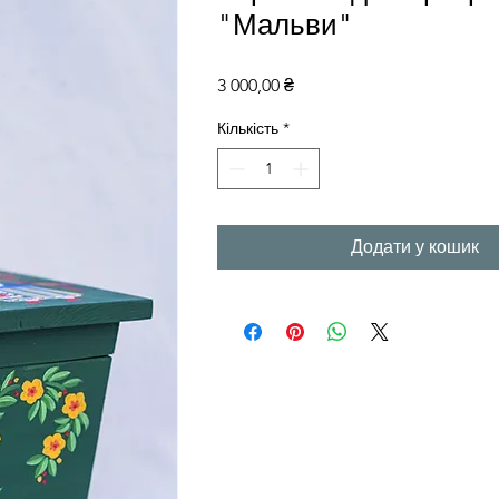
"Мальви"
Ціна
3 000,00 ₴
Кількість
*
Додати у кошик