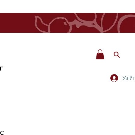
Г
Увій
с