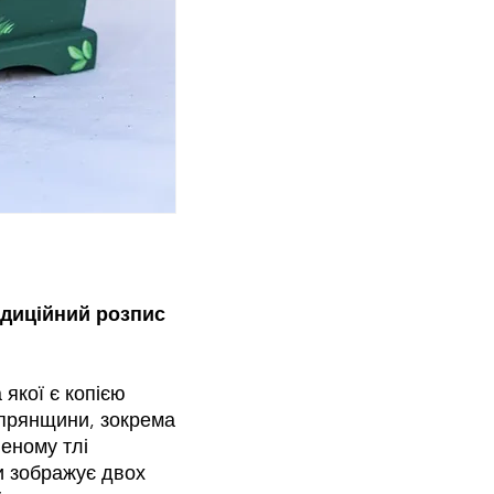
адиційний розпис
якої є копією
іпрянщини, зокрема
еному тлі
 зображує двох