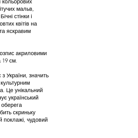
 і кольорових
ітучих мальв,
ічні стінки і
втих квітів на
ита яскравим
розпис акриловими
 19 см.
 з України, значить
 культурним
а. Це унікальний
нує український
 оберега
бить скриньку
й поклажі, чудовий