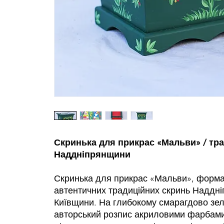
Скринька для прикрас «Мальви» / тр
Наддніпрянщини
Скринька для прикрас «Мальви», форма 
автентичних традиційних скринь Наддн
Київщини. На глибокому смарагдово зел
авторський розпис акриловими фарбами