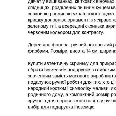
дівчат у вишиванках, квіткових віночках
спідницях, розділених пишним кущем кв
знаковою рослиною українського садка. Б
кришку доповнює орнамент із яскраво жо
зеленому тлі, а всередині скринька вкр
червоним кольором для контрасту.
Дерев'яна фанера, ручний авторський 
фарбами. Розміри: висота 14 см, ширина
Купити автентичну скриньку для прикрас
обрати handmade подарунок з глибоким
значенням замість масового виробництв
подарунок ручної роботи для тих, хто ці
народний костюм і символіку мальви, як
родинного дому, а компактний розмір ро
зручною для перевезення навіть у ручні
вибір для подарунка іноземцю.