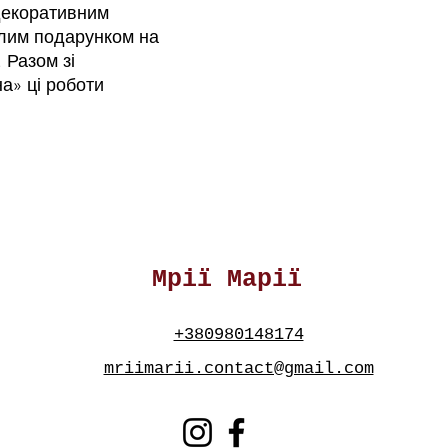
декоративним
алим подарунком на
 Разом зі
а» ці роботи
Мрії Марії
+380980148174
mriimarii.contact@gmail.com