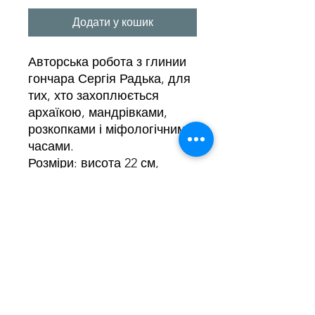
Додати у кошик
Авторська робота з глинии
гончара Сергія Радька, для
тих, хто захоплюється
архаїкою, мандрівками,
розкопками і міфологічними
часами.
Розміри: висота 22 см,
ширина 30 см.
Мрії Марії
+380980148174