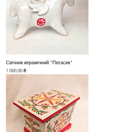
Свічник керамічний "Пегасик"
Ціна
1 000,00 ₴