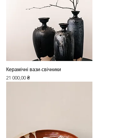
Керамічні вази-свічники
Ціна
21 000,00 ₴