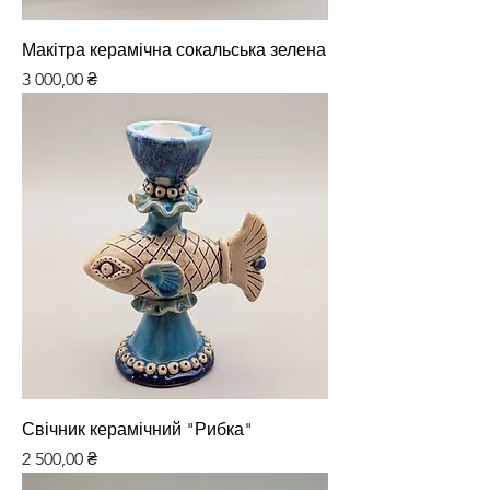
Макітра керамічна сокальська зелена
Ціна
3 000,00 ₴
Свічник керамічний "Рибка"
Ціна
2 500,00 ₴