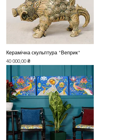
Керамічна скульптура "Веприк"
Ціна
40 000,00 ₴