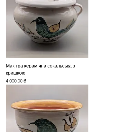
Макітра керамічна сокальська з
кришкою
Ціна
4 000,00 ₴