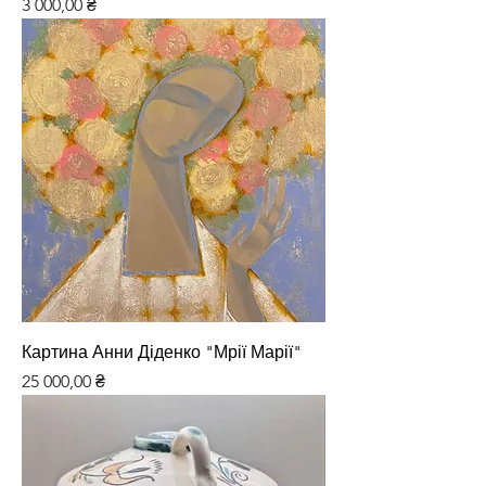
Ціна
3 000,00 ₴
Картина Анни Діденко "Мрії Марії"
Ціна
25 000,00 ₴