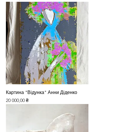
Картина "Відунка" Анни Діденко
Ціна
20 000,00 ₴