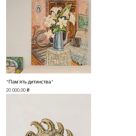
"Пам`ять дитинства"
Ціна
20 000,00 ₴