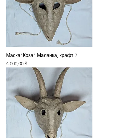
Маска"Коза" Маланка, крафт 2
Ціна
4 000,00 ₴