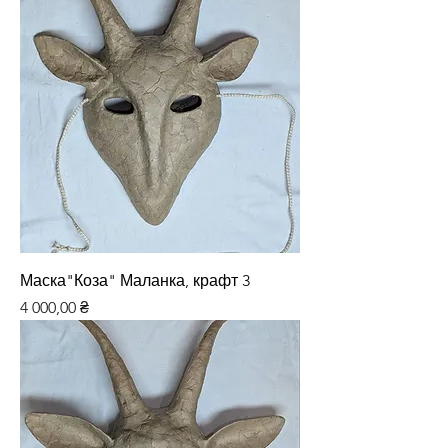
Маска"Коза" Маланка, крафт 3
Ціна
4 000,00 ₴