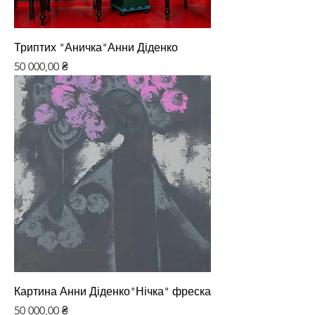
Триптих "Аничка"Анни Діденко
Ціна
50 000,00 ₴
Картина Анни Діденко"Нічка" фреска
Ціна
50 000,00 ₴