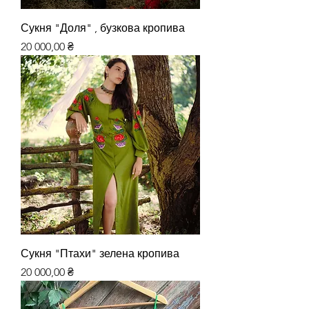
Сукня "Доля" , бузкова кропива
Ціна
20 000,00 ₴
Сукня "Птахи" зелена кропива
Ціна
20 000,00 ₴