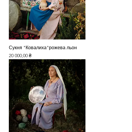
Сукня "Ковалиха"рожева льон
Ціна
20 000,00 ₴