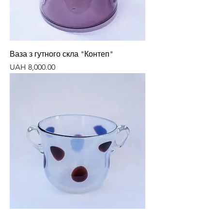
Ваза з гутного скла "Контеп"
Price
UAH 8,000.00