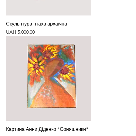
Скульптура птаха архаїчна
Price
UAH 5,000.00
Картина Анни Діденко "Соняшники"