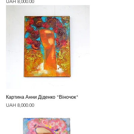
Price
UAH 8,000.00
Картина Анни Діденко "Віночок"
Price
UAH 8,000.00